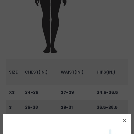
SIZE
CHEST(IN.)
WAIST(IN.)
HIPS(IN.)
XS
34-36
27-29
34.5-36.5
S
36-38
29-31
36.5-38.5
M
38-40
31-33
38.5-40.5