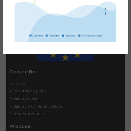
Despre Noi
Livrarea
Modalitati de plata
Politica Cookie
Politica de Confidentialitate
Termeni si conditii
Produse