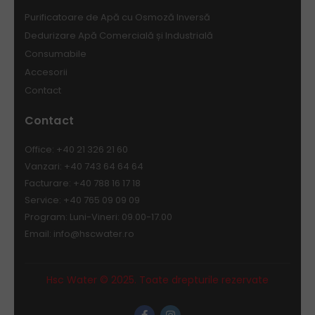
Purificatoare de Apă cu Osmoză Inversă
Dedurizare Apă Comercială și Industrială
Consumabile
Accesorii
Contact
Contact
Office: +40 21 326 21 60
Vanzari: +40 743 64 64 64
Facturare: +40 788 16 17 18
Service: +40 765 09 09 09
Program: Luni-Vineri: 09.00-17.00
Email:
info@hscwater.ro
Hsc Water © 2025. Toate drepturile rezervate