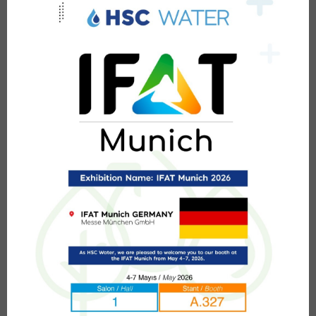
L
40-42
33-36
40.5-43.5
XL
42-45
36-40
43.5-47.5
XXL
45-48
40-44
47.5-51.5