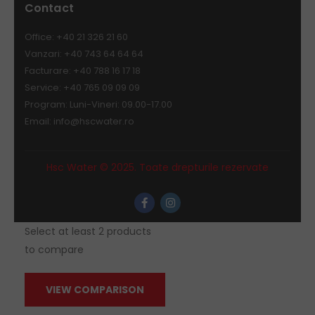
Contact
Office: +40 21 326 21 60
Vanzari: +40 743 64 64 64
Facturare: +40 788 16 17 18
Service: +40 765 09 09 09
Program: Luni-Vineri: 09.00-17.00
Email:
info@hscwater.ro
Hsc Water © 2025. Toate drepturile rezervate
Select at least 2 products
to compare
VIEW COMPARISON