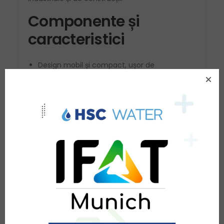
Componente și
caracteristici
Design mobil și compact, ușor de
transportat și instalat
Unitate de
osmoză inversă
de înaltă
eficiență
Sistem de dedurizare pentru eliminarea
calciului și magneziului
Control automatizat pentru menținerea
calității apei
Capacitate:
1.250 litri pe oră