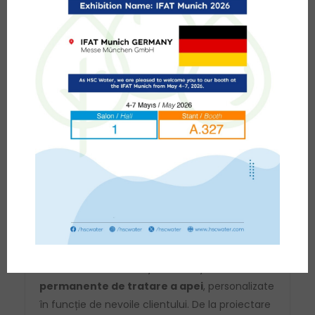
Beneficii pentru client
Apă de calitate superioară, dedurizată și
purificată
Portabil și ușor de utilizat pe mai multe
șantiere
Reduce depunerile de calcar, protejând
echipamentele și prelungindu-le durata de
viață
Funcționare automată, cu întreținere redusă
Expertiza HSC Water
HSC Water oferă
soluții mobile și
permanente de tratare a apei
, personalizate
în funcție de nevoile clientului. De la proiectare