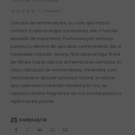
CATEGORIE:
Consumabile
( 0 Reviews )
Cartusul de remineralizare, cu care apa intra in
contact in ultima etapa a procesului, are o functie
deosebit de importanta. Purificarea prin osmoza
inversa nu elimina din apa doar contaminantii, dar si
mineralele naturale, acesta fiind dezavantajul finetii
de filtrare foarte ridicate al membranei osmotice. In
cazul cartusului de remineralizare, mineralele sunt
reintroduse in apa prin procesul natural. In natura,
apa colecteaza minerale trecand prin roci, iar
cartusul contine fragmente de roci tocmai pentru a
replica acest proces.
KARŞILAŞTIR