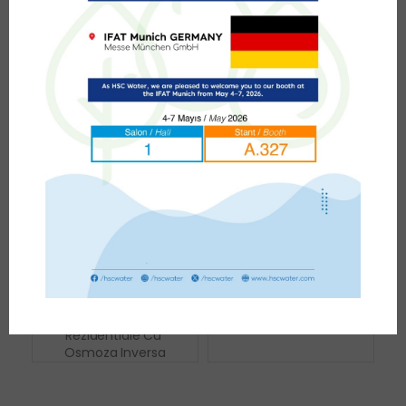
Recenzii (0)
Produse Similare
Membrana Vontron 
Filtru De Apa 
Pentru Sistemele 
Sedimente
Rezidentiale Cu 
Osmoza Inversa