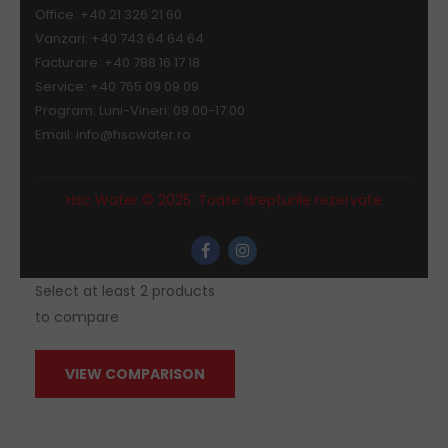
Office: +40 21 326 21 60
Vanzari: +40 743 64 64 64
Facturare: +40 788 16 17 18
Service: +40 765 09 09 09
Program: Luni-Vineri: 09.00-17.00
Email:
info@hscwater.ro
Hsc Water © 2025. Toate drepturile rezervate
Select at least 2 products
to compare
VIEW COMPARISON