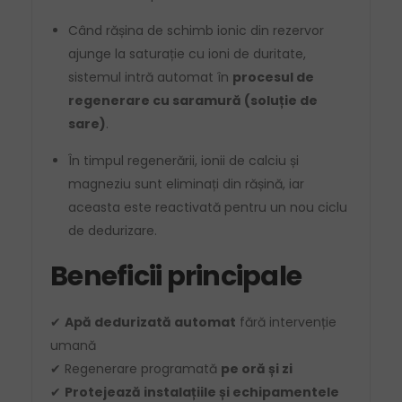
Când rășina de schimb ionic din rezervor
ajunge la saturație cu ioni de duritate,
sistemul intră automat în
procesul de
regenerare cu saramură (soluție de
sare)
.
În timpul regenerării, ionii de calciu și
magneziu sunt eliminați din rășină, iar
aceasta este reactivată pentru un nou ciclu
de dedurizare.
Beneficii principale
✔
Apă dedurizată automat
fără intervenție
umană
✔ Regenerare programată
pe oră și zi
✔
Protejează instalațiile și echipamentele