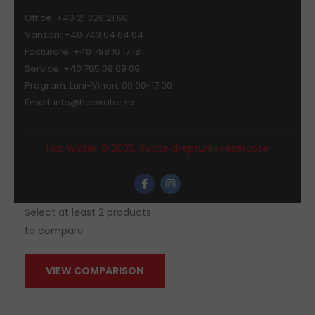
Office: +40 21 326 21 60
Vanzari: +40 743 64 64 64
Facturare: +40 788 16 17 18
Service: +40 765 09 09 09
Program: Luni-Vineri: 09.00-17.00
Email:
info@hscwater.ro
Hsc Water © 2025. Toate drepturile rezervate
Select at least 2 products
to compare
VIEW COMPARISON