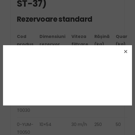
ST-37)
Rezervoare standard
Cod
Dimensiuni
Viteza
Rășină
Quartz
produs
rezervor
filtrare
(kg)
(kg)
0-YUM-
8×17
30 m/h
40
8
T0010
0-YUM-
8×35
30 m/h
100
20
T0020
0-YUM-
10×35
30 m/h
150
30
T0030
0-YUM-
10×54
30 m/h
250
50
T0050