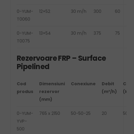
0-YUM-
12×52
30 m/h
300
60
T0060
0-YUM-
13×54
30 m/h
375
75
T0075
Rezervoare FRP – Surface
Pipelined
Cod
Dimensiuni
Conexiune
Debit
Car
produs
rezervor
(m³/h)
(kg)
(mm)
0-YUM-
765 x 2150
50-50-25
20
5000
YVP-
500