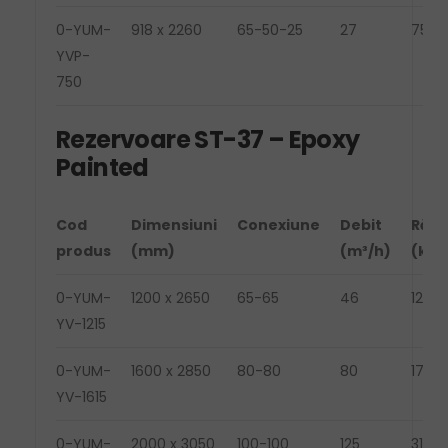
0-YUM-
918 x 2260
65-50-25
27
7500
YVP-
750
Rezervoare ST-37 – Epoxy
Painted
Cod
Dimensiuni
Conexiune
Debit
Răși
produs
(mm)
(m³/h)
(kg)
0-YUM-
1200 x 2650
65-65
46
1250
YV-1215
0-YUM-
1600 x 2850
80-80
80
1750
YV-1615
0-YUM-
2000 x 3050
100-100
125
3150