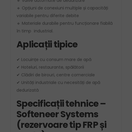
🔹 Valve automate de dedurizare
🔹 Opțiuni de conexiuni multiple și capacități
variabile pentru diferite debite
🔹 Materiale durabile pentru funcționare fiabilă
în timp
industrial.
Aplicații tipice
✔ Locuințe cu consum mare de apă
✔ Hoteluri, restaurante, spălătorii
✔ Clădiri de birouri, centre comerciale
✔ Unități industriale cu necesități de apă
dedurizată
Specificații tehnice –
Softeneer Systems
(rezervoare tip FRP și