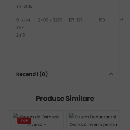
YV-2015
0-YUM-
2400 x 3250
125-125
180
4500
YV-
2415
Recenzii (0)
Produse Similare
TOP