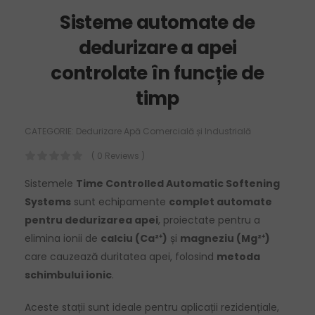
Sisteme automate de
dedurizare a apei
controlate în funcție de
timp
CATEGORIE:
Dedurizare Apă Comercială și Industrială
( 0 Reviews )
Sistemele
Time Controlled Automatic Softening
Systems
sunt echipamente
complet automate
pentru dedurizarea apei
, proiectate pentru a
elimina ionii de
calciu (Ca²⁺)
și
magneziu (Mg²⁺)
care cauzează duritatea apei, folosind
metoda
schimbului ionic
.
Aceste stații sunt ideale pentru aplicații rezidențiale,